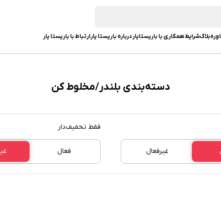
وره
بلاگ
شرایط همکاری با باریستایار
درباره باریستا یار
ارتباط با باریستا یار
دسته‌بندی بلندر/مخلوط کن
فقط تخفیف‌دار
غیرفعال
فعال
غی