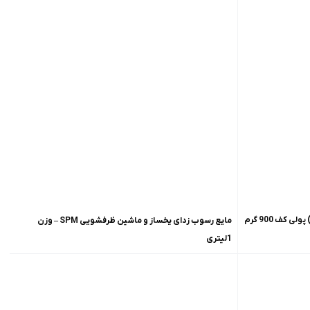
ف 900 گرم
مایع رسوب زدای یخساز و ماشین ظرفشویی SPM – وزن
1لیتری