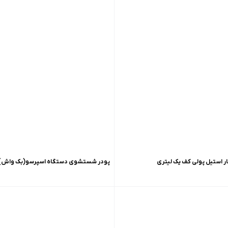
استیل پولی کف یک لیتری
پودر شستشوی دستگاه اسپرسو(بک واش) پولی ک