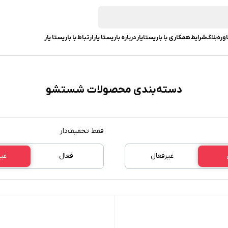
وره
بلاگ
شرایط همکاری با باریستایار
درباره باریستا یار
ارتباط با باریستا یار
دسته‌بندی محصولات شستشو
فقط تخفیف‌دار
غیرفعال
فعال
غی