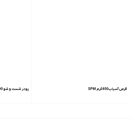
قرص آسیاب400گرم SPM
پودر شست و شو 900گرم SPM