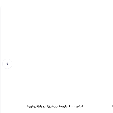
تیشرت لانگ باریستایار طرح تایپوگرافی قهوه