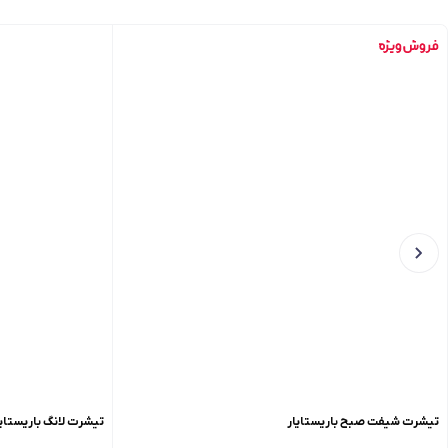
تیشرت شیفت صبح باریستایار
تیشرت لانگ باریستایار مدل so